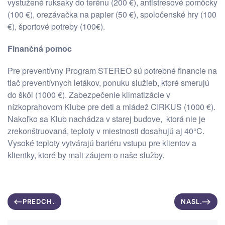
vystužené ruksaky do terénu (200 €), antistresové pomôcky
(100 €), orezávačka na papier (50 €), spoločenské hry (100
€), športové potreby (100€).
Finančná pomoc
Pre preventívny Program STEREO sú potrebné financie na
tlač preventívnych letákov, ponuku služieb, ktoré smerujú
do škôl (1000 €). Zabezpečenie klimatizácie v
nízkoprahovom Klube pre deti a mládež CIRKUS (1000 €).
Nakoľko sa Klub nachádza v starej budove, ktorá nie je
zrekonštruovaná, teploty v miestnosti dosahujú aj 40°C.
Vysoké teploty vytvárajú bariéru vstupu pre klientov a
klientky, ktoré by mali záujem o naše služby.
PREDCH.
NASL.