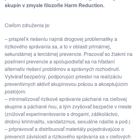
skupín v zmysle filozofie Harm Reduction.
Cieľom združenia je:
– prispieť k riešeniu najmä drogovej problematiky a
rizikového správania sa, a to v oblasti primárnej,
sekundárnej a terciárnej prevencie. Pracovať so žiakmi na
posilnení prevencie a spolupodieľať sa na hľadaní
alternatív riešení problémov a správnych rozhodnutí.
Vytvárať bezpečný, podporujúci priestor na realizáciu
preventívnych aktivít skupinovou prácou a akceptujúcim
postojom.
– minimalizovať rizikové správanie páchané na cieľovej
skupine a páchané ňou, a tým zvyšovať bezpečie v meste
(znižovať experimentovanie s drogami, záškoláctvo,
drobnú kriminalitu, vandalizmus, sexuálne násilie a pod.)
– pripravovať a distribuovať materiály pojednávajúce o
prevencii závislostí a rizikového správania sa v cieľových