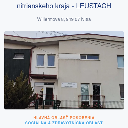
nitrianskeho kraja - LEUSTACH
Willermova 8, 949 07 Nitra
HLAVNÁ OBLASŤ PÔSOBENIA
SOCIÁLNA A ZDRAVOTNÍCKA OBLASŤ