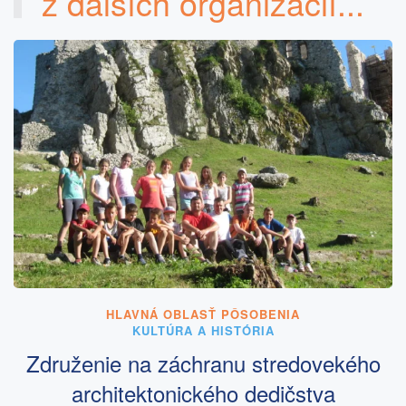
z ďalších organizácií...
HLAVNÁ OBLASŤ PÔSOBENIA
KULTÚRA A HISTÓRIA
Združenie na záchranu stredovekého
architektonického dedičstva