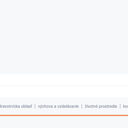
dravotnícka oblasť
výchova a vzdelávanie
životné prostredie
ko