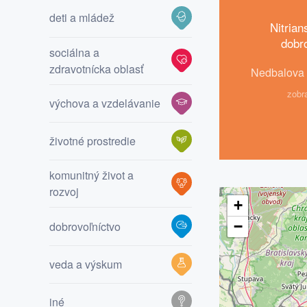
deti a mládež
Nitria
dobr
sociálna a
zdravotnícka oblasť
Nedbalova 1
zobr
výchova a vzdelávanie
životné prostredie
komunitný život a
rozvoj
+
−
dobrovoľníctvo
veda a výskum
iné