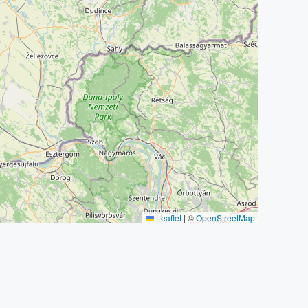
Leaflet
|
©
OpenStreetMap