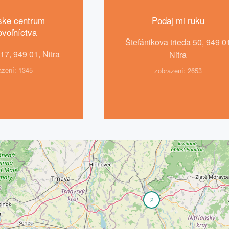
nske centrum
Podaj mi ruku
ovoľníctva
Štefánikova trieda 50, 949 0
7, 949 01, Nitra
Nitra
azení: 1345
zobrazení: 2653
2