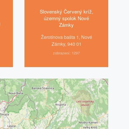
Slovenský Červený kríž,
územný spolok Nové
1
Zámky
Žerotínova bašta 1, Nové
Zámky, 940 01
zobrazení: 1297