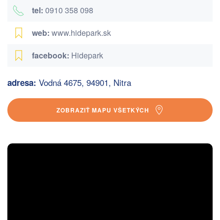
tel:
0910 358 098
web:
www.hidepark.sk
facebook:
Hidepark
Vodná 4675, 94901, Nitra
adresa:
ZOBRAZIŤ MAPU VŠETKÝCH