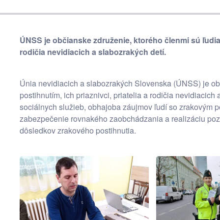
ÚNSS je občianske združenie, ktorého členmi sú ľudia 
rodičia nevidiacich a slabozrakých detí.
Únia nevidiacich a slabozrakých Slovenska (ÚNSS) je ob
postihnutím, ich priaznivci, priatelia a rodičia nevidiacic
sociálnych služieb, obhajoba záujmov ľudí so zrakovým po
zabezpečenie rovnakého zaobchádzania a realizáciu poz
dôsledkov zrakového postihnutia.