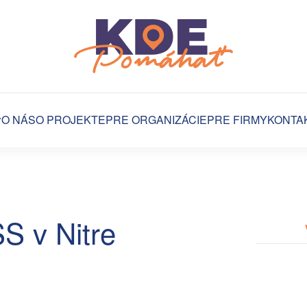
O NÁS
O PROJEKTE
PRE ORGANIZÁCIE
PRE FIRMY
KONTA
S v Nitre