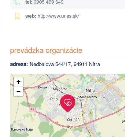
tel:
0905 469 649
web:
http://www.unss.sk/
prevádzka organizácie
Nedbalova 544/17, 94911 Nitra
adresa:
+
−