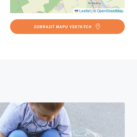
Leaflet
|
©
OpenStreetMap
ZOBRAZIŤ MAPU VŠETKÝCH