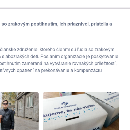
so zrakovým postihnutím, ich priaznivci, priatelia a
čianske združenie, ktorého členmi sú ľudia so zrakovým
h a slabozrakých detí. Poslaním organizácie je poskytovanie
stihnutím zameraná na vytváranie rovnakých príležitostí,
itívnych opatrení na prekonávanie a kompenzáciu