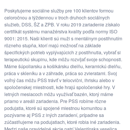
Poskytujeme sociálne služby pre 100 klientov formou
celoročnou a týždennou v troch druhoch sociálnych
služieb, DSS, ŠZ a ZPB. V roku 2019 zariadenie získalo
certifikát systému manažérstva kvality podľa normy ISO
9001: 2015. Naši klienti sú muži s mentálnym postihnutím
rôzneho stupňa, ktorí majú možnosť na základe
špecifických potrieb vyplývajúcich z postihnutia, vybrať si
terapeutickú skupinu, kde môžu rozvíjať svoje schopnosti.
Máme šúpoliarsku a košikársku dielňu, keramickú dielňu,
práca v skleníku a v záhrade, práca so zvieratami. Svoj
voľný čas môžu PSS tráviť v telocvični, ihrisku alebo v
spoločenskej miestnosti, kde hrajú spoločenské hry. V
letných mesiacoch môžu využívať bazén, ktorý máme
priamo v areáli zariadenia. Pre PSS robíme rôzne
podujatia, ktoré sú spojené miestnou komunitou a
pozývame aj PSS z iných zariadení, prípadne sa
zúčastňujeme na podujatiach, ktoré robia iné zariadenia.
Medzi naše pravidelné akcie patrí Velentínska veselica,