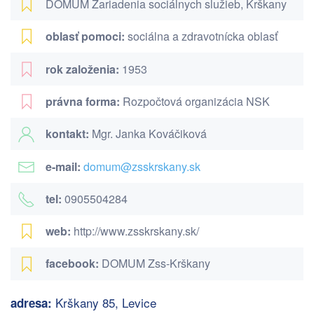
DOMUM Zariadenia sociálnych služieb, Krškany
oblasť pomoci:
sociálna a zdravotnícka oblasť
rok založenia:
1953
právna forma:
Rozpočtová organizácia NSK
kontakt:
Mgr. Janka Kováčiková
e-mail:
domum@zsskrskany.sk
tel:
0905504284
web:
http://www.zsskrskany.sk/
facebook:
DOMUM Zss-Krškany
Krškany 85, Levice
adresa: