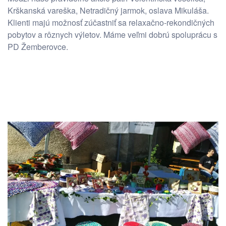
Krškanská vareška, Netradičný jarmok, oslava Mikuláša.
Klienti majú možnosť zúčastniť sa relaxačno-rekondičných
pobytov a rôznych výletov. Máme veľmi dobrú spoluprácu s
PD Žemberovce.