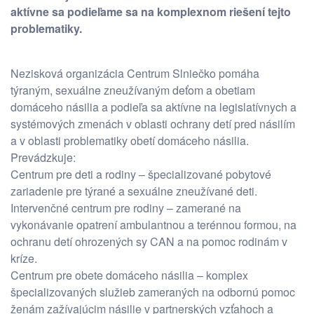
aktívne sa podieľame sa na komplexnom riešení tejto
problematiky.
Nezisková organizácia Centrum Slniečko pomáha
týraným, sexuálne zneužívaným deťom a obetiam
domáceho násilia a podieľa sa aktívne na legislatívnych a
systémových zmenách v oblasti ochrany detí pred násilím
a v oblasti problematiky obetí domáceho násilia.
Prevádzkuje:
Centrum pre deti a rodiny – špecializované pobytové
zariadenie pre týrané a sexuálne zneužívané deti.
Intervenčné centrum pre rodiny – zamerané na
vykonávanie opatrení ambulantnou a terénnou formou, na
ochranu detí ohrozených sy CAN a na pomoc rodinám v
kríze.
Centrum pre obete domáceho násilia – komplex
špecializovaných služieb zameraných na odbornú pomoc
ženám zažívajúcim násilie v partnerských vzťahoch a